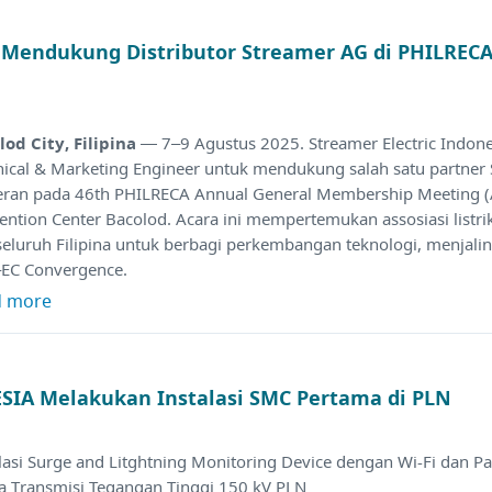
a Mendukung Distributor Streamer AG di PHILRE
lod City, Filipina
— 7–9 Agustus 2025. Streamer Electric Indon
nical & Marketing Engineer untuk mendukung salah satu partner
ran pada 46th PHILRECA Annual General Membership Meeting 
ention Center Bacolod. Acara ini mempertemukan assosiasi listr
seluruh Filipina untuk berbagi perkembangan teknologi, menjali
EC Convergence.
d more
IA Melakukan Instalasi SMC Pertama di PLN
lasi Surge and Litghtning Monitoring Device dengan Wi-Fi dan P
a Transmisi Tegangan Tinggi 150 kV PLN