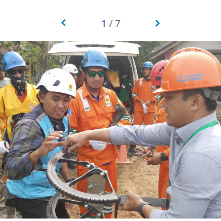
1
/
7