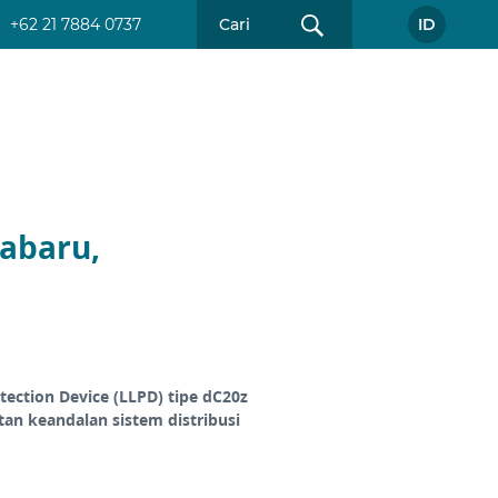
+62 21 7884 0737
ID
tabaru,
ection Device (LLPD) tipe dC20z
tan keandalan sistem distribusi