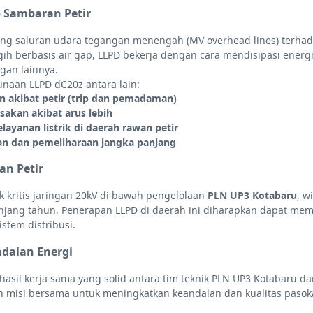
p Sambaran Petir
ung saluran udara tegangan menengah (MV overhead lines) terh
ih berbasis air gap, LLPD bekerja dengan cara mendisipasi energi
gan lainnya.
naan LLPD dC20z antara lain:
 akibat petir (trip dan pemadaman)
usakan akibat arus lebih
ayanan listrik di daerah rawan petir
an dan pemeliharaan jangka panjang
an Petir
ik kritis jaringan 20kV di bawah pengelolaan
PLN UP3 Kotabaru
, w
panjang tahun. Penerapan LLPD di daerah ini diharapkan dapat me
tem distribusi.
dalan Energi
hasil kerja sama yang solid antara tim teknik PLN UP3 Kotabaru da
n misi bersama untuk meningkatkan keandalan dan kualitas pasokan