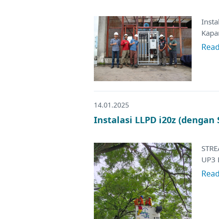
Inst
Kapar
Rea
14.01.2025
Instalasi LLPD i20z (dengan
STRE
UP3 
Rea