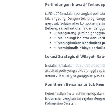
Perlindungan Inovatif Terhada
LLPD dC20z adalah perangkat pelind
tak langsung. Dengan teknologi cangg
merusak isolator atau komponen jarin
Beberapa manfaat utama dari penggu
✅
Mengurangi jumlah gangguan
✅
Melindungi isolator dari ker
✅
Meningkatkan kontinuitas pel
✅
Meminimalisir biaya perbaik
Lokasi Strategis di Wilayah Raw
Instalasi dilakukan pada beberapa tit
aktivitas petir yang cukup tinggi se
menurunkan angka gangguan pada sis
Komitmen Bersama untuk Kean
Keberhasilan instalasi ini merupakan 
Indonesia. Langkah ini sejalan denga
Kalimantan Selatan.