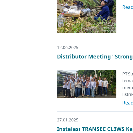
Rea
12.06.2025
Distributor Meeting "Strong
PT S
tema
memp
listr
Rea
27.01.2025
Instalasi TRANSEC CL3WS Ka