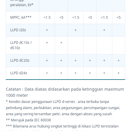
peralatan, kV*
MPFC, kA***
<1.5
<5
<1.5
<5
<1.5
<5
LLPD i20z
+
+
+
LLPD dC10z /
+
+
dS10z
LLPD dC20z
+
+
+
+
+
+
LLPD d24z
+
+
+
+
+
+
Catatan : Data diatas didasarkan pada ketinggian maximum
1000 meter
* Kondisi dasar penggunaan LLPD d-series : area terbuka tanpa
pelindung alami, perbukitan, area pegunungan; persimpangan sungai;
area yang sering tersambar petir; area dengan akses yang susah
**
Merujuk pada IEC 60038
***
Bilamana arus hubung singkat tertinggi di lokasi LLPD terinstalan