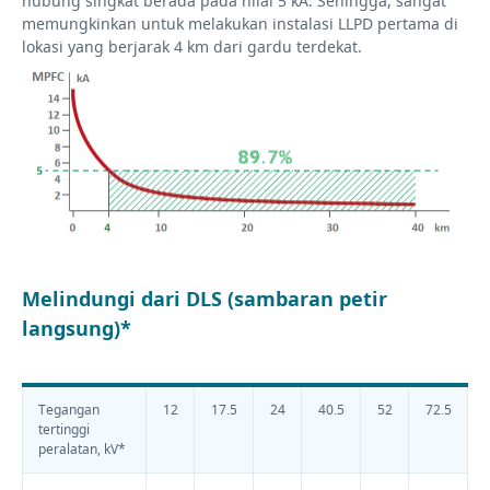
hubung singkat berada pada nilai 5 kA. Sehingga, sangat
memungkinkan untuk melakukan instalasi LLPD pertama di
lokasi yang berjarak 4 km dari gardu terdekat.
Melindungi dari DLS (sambaran petir
langsung)*
Tegangan
12
17.5
24
40.5
52
72.5
tertinggi
peralatan, kV*