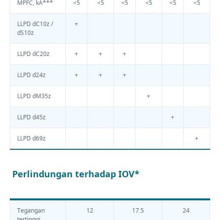
MPFC, kA***
<5
<5
<5
<5
<5
<5
LLPD dC10z /
+
dS10z
LLPD dC20z
+
+
+
LLPD d24z
+
+
+
LLPD dM35z
+
LLPD d45z
+
LLPD d69z
+
Perlindungan terhadap IOV*
Tegangan
12
17.5
24
tertinggi