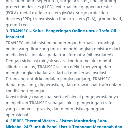
peralatan petir, seperti rod, surge arrester, line lightning
protection devices (LLPD), external line gapped arrester
(EGLA), metal oxide arresters (MOA), surge protection
devices (SPD), transmission line arresters (TLA), ground lead,
ground rod.
3.
TRANSEC – Solusi Pengeringan Online untuk Trafo Oil
Insulated
TRANSEC adalah sistem pengeringan berbasis teknologi
online yang dirancang untuk menghilangkan moisture dari
media kertas insulasi pada transformator (oil insulated).
Dengan sirkulasi minyak secara kontinu melalui modul
silinder khusus, TRANSEC secara efektif menyerap dan
menghilangkan kadar air dari oli dan kertas insulasi.
Dirancang untuk keandalan jangka panjang, TRANSEC
dapat dipasang, dioperasikan, dan dirawat saat trafo dalam
kondisi bertegangan.
Konstruksinya yang kuat serta efisiensi pengoperasiannya
menjadikan TRANSEC sebagai solusi pengeringan trafo
yang ekonomis, praktis, dan minim risiko gangguan
operasional.
4.
FIPRES Thermal Watch – Sistem Monitoring Suhu
Nirkabel 24/7 untuk Panel Listrik Tegangan Menengah dan