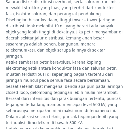
Saluran listrik distribusi overhead, serta saluran transmisi,
mewakili struktur yang luas, yang terdiri dari konduktor
fasa, isolator saluran, dan perangkat pendukung.
Disebagian besar keadaan, tinggi tower - tower jaringan
distribusi tidak melebihi 10 m, yang berarti ada banyak
objek yang lebih tinggi di dekatnya. Jika petir menyambar di
daerah sekitar jalur distribusi, kemungkinan besar
sasarannya adalah pohon, bangunan, menara
telekomunikasi, dan objek serupa lainnya di sekitar
jaringan.
Ketika sambaran petir berevolusi, karena kopling
elektromagnetik antara konduktor fase dan saluran petir,
muatan terdistribusi di sepanjang bagian tertentu dari
jaringan muncul pada semua fasa secara bersamaan.
Sesaat setelah kilat mengenai benda apa pun pada jaringan
closed-loop, gelombang tegangan lebih mulai merambat.
Berasal dari intensitas dan jarak buangan tertentu, puncak
tegangan terkadang mampu mencapai level 500 kV, yang
seharusnya merupakan nilai maksimum di fenomena ini.
Dalam aplikasi secara teknis, puncak tegangan lebih yang
terinduksi dimodelkan di bawah 300 kV.
Untuk mencegah kemungkinan konsekuensi buruk dari