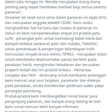
dalam satu minggu ini. Mereka merupakan orang-orang
penting yang dapat membawa manfaat bagi semua peserta
pameran”.
Streamer AG telah turut serta dalam pameran ini sejak 2010
dan merupakan anggota kolektif CIGRE. Kami selalu
menghadirkan hal-hal baru dan inovasi di pameran ini.
Tahun ini kami memperkenalkan empat lini produk yaitu
LLPD - penangkal petir untuk melindungi kabel listrik dari
dampak terkena sambaran petir dan induksi, TRANSEC -
solusi pemantauan & pengeringan kelembapan trafo
berinsulasi minyak secara online, FIPRES - merupakan solusi
untuk mendeteksi keabnormalan panas berlebih pada
peralatan listrik, menghindari kebakaran dan kerusakan
properti terkait dan lini produk terbaru - Pemantau
Lonjakan dan Petir - dirancang untuk membantu pelanggan
kami mencari asal usul lonjakan, parameter dan efeknya
pada peralatan, serata memberikan perkiraan waktu pakai
perangkat pelindung.
Produk-produk kami membangkitkan minat besar para
pengunjung pameran, dan banyak orang datang ke stan
kami untuk mencari lebih banyak informasi.
transTim Streamer sangat berantusias dalam mengikuti