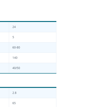
24
5
60-80
140
40/50
2.8
65