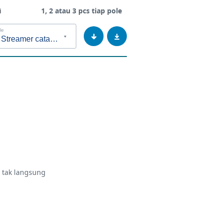
i
1, 2 atau 3 pcs tiap pole
le
LLPD Streamer catalogue
LLPD Streamer catalogue
et LLPD d24z
 tak langsung