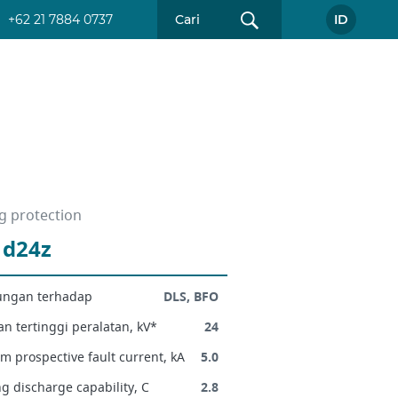
+62 21 7884 0737
ID
g protection
 d24z
ungan terhadap
DLS, BFO
n tertinggi peralatan, kV*
24
 prospective fault current, kA
5.0
g discharge capability, C
2.8