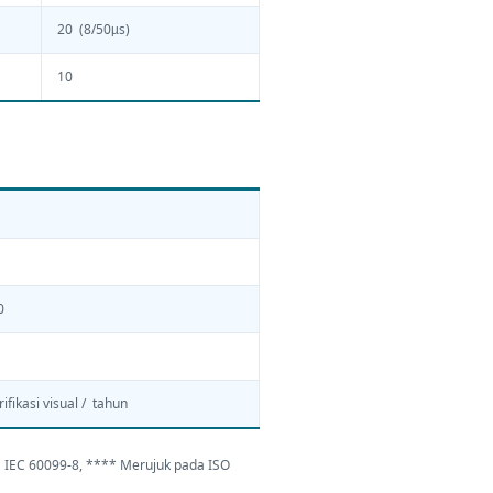
20 (8/50µs)
10
0
rifikasi visual / tahun
 IEC 60099-8, **** Merujuk pada ISO