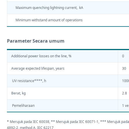
Maximum quenching lightning current, kA
Minimum withstand amount of operations
Parameter Secara umum
Additional power losses on the line, %
0
Average expected lifespan, years
30
UV resistance****, h
100
Berat, kg
2.8
Pemeliharaan
1 ve
* Merujuk pada IEC 60038, ** Merujuk pada IEC 60071-1, *** Merujuk pada
4892-2, method A, IEC 62217