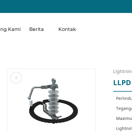
ang Kami
Berita
Kontak
Lightnin
LLPD
Perlind
Teganga
Maximum
Lightnin