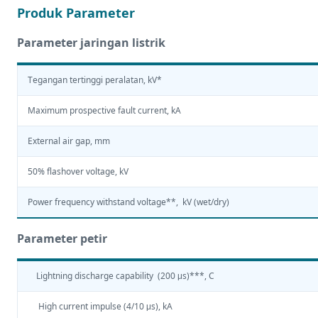
Produk Parameter
Parameter jaringan listrik
Tegangan tertinggi peralatan, kV*
Maximum prospective fault current, kA
External air gap, mm
50% flashover voltage, kV
Power frequency withstand voltage**, kV (wet/dry)
Parameter petir
Lightning discharge capability (200 μs)***, C
High current impulse (4/10 μs), kA