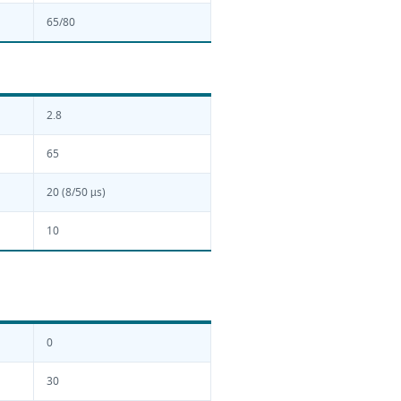
65/80
2.8
65
20 (8/50 µs)
10
0
30