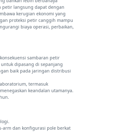
ung bahkan lebih berbahaya
 petir langsung dapat dengan
embawa kerugian ekonomi yang
an proteksi petir canggih mampu
gurangi biaya operasi, perbaikan,
i konsekuensi sambaran petir
n untuk dipasang di sepanjang
ngan baik pada jaringan distribusi
laboratorium, termasuk
ng menegaskan keandalan utamanya.
hun.
logi.
-arm dan konfigurasi pole berkat