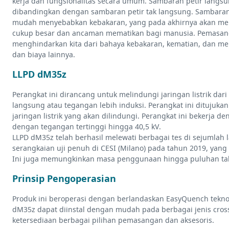
kerja dan fungsionalitas secara umum. Sambaran petir langs
dibandingkan dengan sambaran petir tak langsung. Sambaran
mudah menyebabkan kebakaran, yang pada akhirnya akan m
cukup besar dan ancaman mematikan bagi manusia. Pemasang
menghindarkan kita dari bahaya kebakaran, kematian, dan men
dan biaya lainnya.
LLPD dM35z
Perangkat ini dirancang untuk melindungi jaringan listrik dar
langsung atau tegangan lebih induksi. Perangkat ini ditujuka
jaringan listrik yang akan dilindungi. Perangkat ini bekerja de
dengan tegangan tertinggi hingga 40,5 kV.
LLPD dM35z telah berhasil melewati berbagai tes di sejumlah 
serangkaian uji penuh di CESI (Milano) pada tahun 2019, ya
Ini juga memungkinkan masa penggunaan hingga puluhan ta
Prinsip Pengoperasian
Produk ini beroperasi dengan berlandaskan EasyQuench tekno
dM35z dapat diinstal dengan mudah pada berbagai jenis cross
ketersediaan berbagai pilihan pemasangan dan aksesoris.