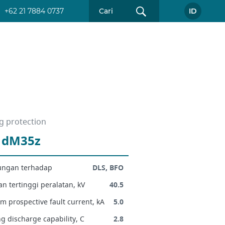
+62 21 7884 0737
ID
g protection
 dM35z
ungan terhadap
DLS, BFO
n tertinggi peralatan, kV
40.5
 prospective fault current, kA
5.0
g discharge capability, C
2.8