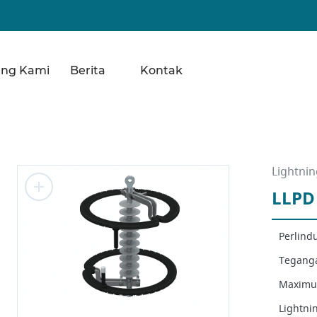
ang Kami
Berita
Kontak
Lightnin
LLPD
Perlind
Teganga
Maximum
Lightnin