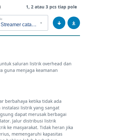
i
1, 2 atau 3 pcs tiap pole
le
LLPD Streamer catalogue
LLPD Streamer catalogue
et LLPD dM35z
untuk saluran listrik overhead dan
iaya guna menjaga keamanan
 berbahaya ketika tidak ada
instalasi listrik yang sangat
angsung dapat merusak berbagai
r. Jalur distribusi listrik
ik ke masyarakat. Tidak heran jika
erius, memengaruhi kapasitas