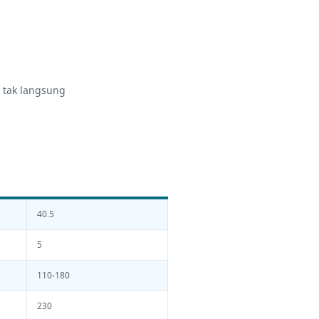
 tak langsung
40.5
5
110-180
230