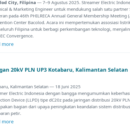
lod City, Filipina
— 7–9 Agustus 2025. Streamer Electric Indon
nical & Marketing Engineer untuk mendukung salah satu partner
ran pada 46th PHILRECA Annual General Membership Meeting 
ention Center Bacolod. Acara ini mempertemukan assosiasi listr
seluruh Filipina untuk berbagi perkembangan teknologi, menjali
EC Convergence.
d more
ingan 20kV PLN UP3 Kotabaru, Kalimantan Selatan
baru, Kalimantan Selatan — 18 Juni 2025
amer Electric Indonesia dengan bangga mengumumkan keberhasila
ction Device (LLPD) tipe dC20z pada jaringan distribusi 20kV PLN
akan bagian dari upaya peningkatan keandalan sistem distribusi 
aran petir.
d more