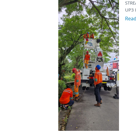
STRE
UP3 
Rea