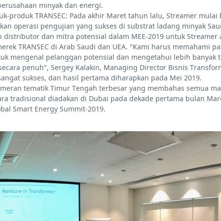
perusahaan minyak dan energi.
uk-produk TRANSEC: Pada akhir Maret tahun lalu, Streamer mulai
n operasi pengujian yang sukses di substrat ladang minyak Saud
 distributor dan mitra potensial dalam MEE-2019 untuk Streame
rek TRANSEC di Arab Saudi dan UEA. "Kami harus memahami pasar, 
uk mengenal pelanggan potensial dan mengetahui lebih banyak 
ara penuh", Sergey Kalakin, Managing Director Bisnis Transform
sangat sukses, dan hasil pertama diharapkan pada Mei 2019.
h pameran tematik Timur Tengah terbesar yang membahas semua 
ra tradisional diadakan di Dubai pada dekade pertama bulan Mare
bal Smart Energy Summit-2019.