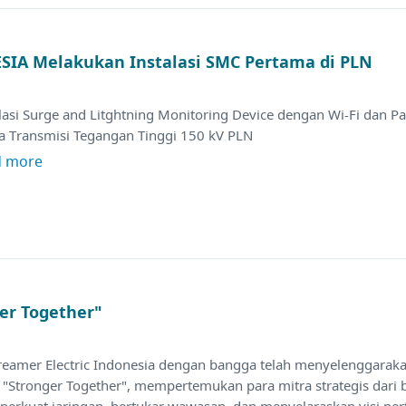
IA Melakukan Instalasi SMC Pertama di PLN
lasi Surge and Litghtning Monitoring Device dengan Wi-Fi dan P
a Transmisi Tegangan Tinggi 150 kV PLN
d more
er Together"
treamer Electric Indonesia dengan bangga telah menyelenggarak
 "Stronger Together", mempertemukan para mitra strategis dari 
erkuat jaringan, bertukar wawasan, dan menyelaraskan visi pe