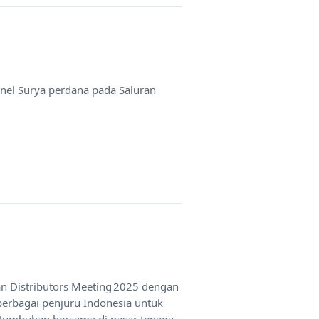
anel Surya perdana pada Saluran
an Distributors Meeting 2025 dengan
berbagai penjuru Indonesia untuk
rtumbuhan bersama di pasar tenaga