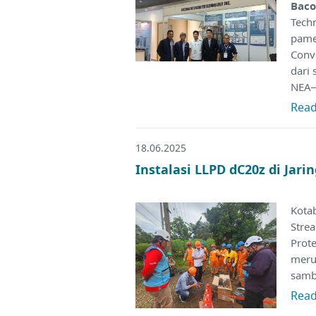
Baco
Tech
pame
Conv
dari 
NEA–
Rea
18.06.2025
Instalasi LLPD dC20z di Jar
Kota
Stre
Prote
merup
samb
Rea